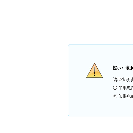
现在是：
2026年8月7日
星期五
农历：
丙午年 六月廿五
立秋
【马】乙未月 癸丑日
【1
网站首页
关于我们
新闻中心
产品展示
案例展示