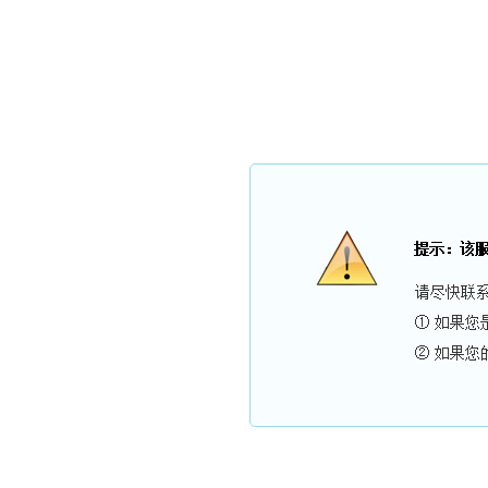
现在是：
2026年8月5日
星期三
农历：
丙午年 六月廿三
【马】乙未月 辛亥日
【22:51
网站首页
关于我们
新闻中心
产品展示
案例展示