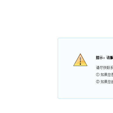
现在是：
2026年8月7日
星期五
农历：
丙午年 六月廿五
立秋
【马】乙未月 癸丑日
【9
网站首页
关于我们
新闻中心
产品展示
案例展示