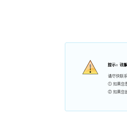
现在是：
2026年8月8日
星期六
农历：
丙午年 六月廿六
父亲节
【马】乙未月 甲寅日
网站首页
关于我们
新闻中心
产品展示
案例展示